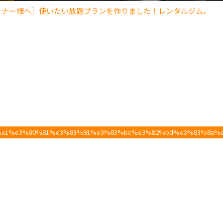
ーナー様へ］使いたい放題プランを作りました！レンタルジム。
%a1%e3%80%81%e3%83%91%e3%83%bc%e3%82%bd%e3%83%8a%