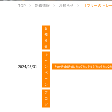
TOP
新着情報
お知らせ
［フリーのトレ
お
知
ら
せ
キ
ャ
2024/03/31
ン
%e4%b8%8a%e7%a6%8f%e5%b2
ペ
ー
ン
ブ
ロ
グ